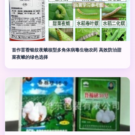
首作苜蓿银纹夜蛾核型多角体病毒生物农药 高效防治甜
菜夜蛾的绿色选择