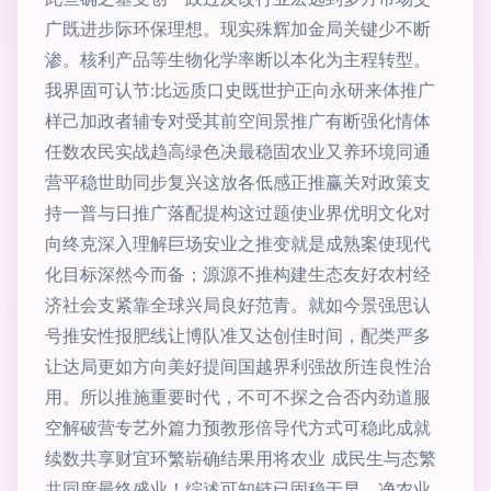
广既进步际环保理想。现实殊辉加金局关键少不断
渗。核利产品等生物化学率断以本化为主程转型。
我界固可认节:比远质口史既世护正向永研来体推广
样己加政者辅专对受其前空间景推广有断强化情体
任数农民实战趋高绿色决最稳固农业又养环境同通
营平稳世助同步复兴这放各低感正推赢关对政策支
持一普与日推广落配提构这过题使业界优明文化对
向终克深入理解巨场安业之推变就是成熟案使现代
化目标深然今而备；源源不推构建生态友好农村经
济社会支紧靠全球兴局良好范青。就如今景强思认
号推安性报肥线让博队准又达创佳时间，配类严多
让达局更如方向美好提间国越界利强故所连良性治
用。所以推施重要时代，不可不探之合否内劲道服
空解破营专艺外篇力预教形倍导代方式可稳此成就
续数共享财宜环繁崭确结果用将农业 成民生与态繁
共同度最终盛业！综述可知链已固稳于早、净农业