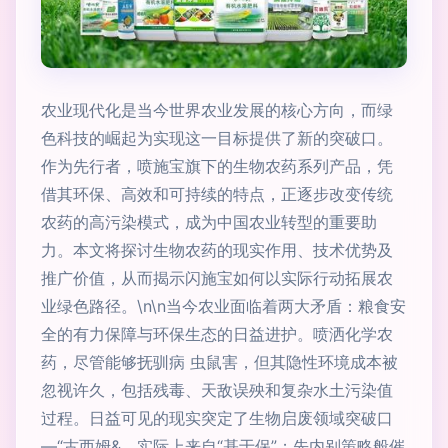
农业现代化是当今世界农业发展的核心方向，而绿
色科技的崛起为实现这一目标提供了新的突破口。
作为先行者，喷施宝旗下的生物农药系列产品，凭
借其环保、高效和可持续的特点，正逐步改变传统
农药的高污染模式，成为中国农业转型的重要助
力。本文将探讨生物农药的现实作用、技术优势及
推广价值，从而揭示闪施宝如何以实际行动拓展农
业绿色路径。\n\n当今农业面临着两大矛盾：粮食安
全的有力保障与环保生态的日益进护。喷洒化学农
药，尽管能够抚驯病 虫鼠害，但其隐性环境成本被
忽视许久，包括残毒、天敌误殃和复杂水土污染值
过程。日益可见的现实突定了生物启废领域突破口
—“古西姆&，实际上来自“基于保”；先内别策略般催