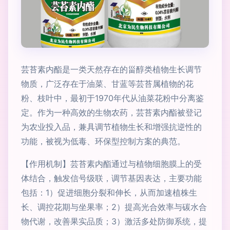
芸苔素内酯是一类天然存在的甾醇类植物生长调节
物质，广泛存在于油菜、甘蓝等芸苔属植物的花
粉、枝叶中，最初于1970年代从油菜花粉中分离鉴
定。作为一种高效的生物农药，芸苔素内酯被登记
为农业投入品，兼具调节植物生长和增强抗逆性的
功能，被视为低毒、环保型控制方案的典范。
【作用机制】芸苔素内酯通过与植物细胞膜上的受
体结合，触发信号级联，调节基因表达，主要功能
包括：1）促进细胞分裂和伸长，从而加速植株生
长、调控花期与坐果率；2）提高光合效率与碳水合
物代谢，改善果实品质；3）激活多处防御系统，提